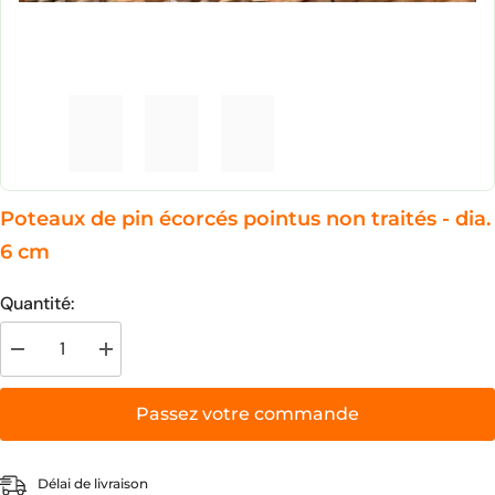
–¡
Poteaux de pin écorcés pointus non traités - dia.
6 cm
Quantité:
Decrease
Increase
quantity
quantity
for
for
Poteaux
Poteaux
Passez votre commande
de
de
pin
pin
écorcés
écorcés
pointus
pointus
Délai de livraison
non
non