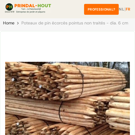
â
Skip to content
|
NL
FR
PROFESSIONAL?
Home
Poteaux de pin écorcés pointus non traités - dia. 6 cm