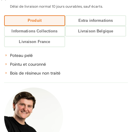
traités
traités
Délai de livraison normal 10 jours ouvrables, sauf écarts.
-
-
dia.
dia.
6
6
cm
cm
Produit
Extra informations
Informations Collections
Livraison Belgique
Livraison France
Poteau pelé
Pointu et couronné
Bois de résineux non traité