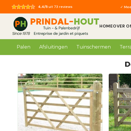
Skip to content
4,4/5
uit 73 reviews
✓ Meer
✓ Nieuwe cat
✓ Meer
HOME
OVER O
Palen
Afsluitingen
Tuinschermen
Terr
D