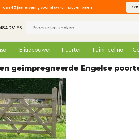
 dan 45 jaar ervaring voor al uw tuinhout en palen
PRO
alogus 2026 beschikbaar! Mail naar info@prindalhout.com
 dan 45 jaar ervaring voor al uw tuinhout en palen
NS
ADVIES
asen
Bijgebouwen
Poorten
Tuinindeling
Ge
en geïmpregneerde Engelse poort