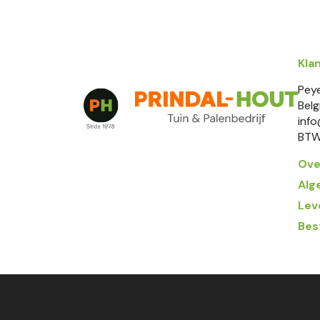
Kla
Pey
Belg
inf
BTW
Ove
Alg
Lev
Bes