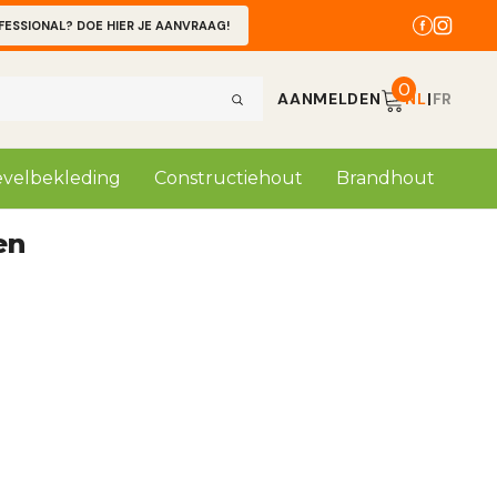
FESSIONAL? DOE HIER JE AANVRAAG!
0
AANMELDEN
NL
|
FR
velbekleding
Constructiehout
Brandhout
en