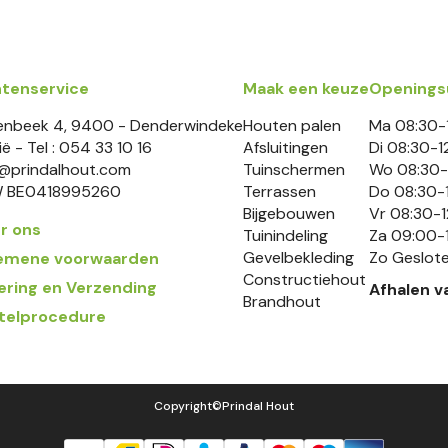
ntenservice
Maak een keuze
Openings
enbeek 4, 9400 - Denderwindeke
Houten palen
Ma 08:30-1
ië - Tel : 054 33 10 16
Afsluitingen
Di 08:30-1
o@prindalhout.com
Tuinschermen
Wo 08:30-
 BE0418995260
Terrassen
Do 08:30-1
Bijgebouwen
Vr 08:30-1
r ons
Tuinindeling
Za 09:00-
Gevelbekleding
Zo Geslot
emene voorwaarden
Constructiehout
ering en Verzending
Afhalen v
Brandhout
telprocedure
Copyright©️
Prindal Hout