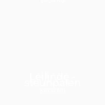
SHOP NU
Leilinde -
steunpalen
SHOP NU