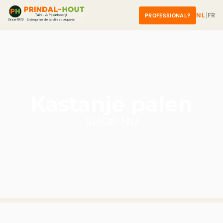
â
Skip to content
|
NL
FR
PROFESSIONAL?
Kastanje palen
SHOP NU