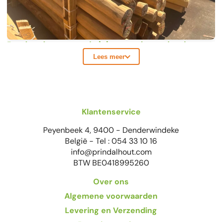
Ronde palen voor omheiningen, schapendraad en
tuinprojecten
Lees meer
Ronde palen behoren tot de meest gebruikte houten palen voor
omheiningen, schapendraad, wildgaas, paardenweides,
boomondersteuning en tal van andere tuin- en
landbouwtoepassingen.
Klantenservice
Bij Prindal-Hout vindt u een zeer uitgebreide voorraad ronde
Peyenbeek 4, 9400 - Denderwindeke
houten palen in diverse houtsoorten, diameters en lengtes. Of u
België - Tel : 054 33 10 16
nu op zoek bent naar duurzame kastanje palen, robinia palen
info@prindalhout.com
met uitzonderlijke levensduur, geïmpregneerde grenen palen,
BTW BE0418995260
duurzame Dura2 palen, leilinde steunpalen, sjorhout, geschilde
Over ons
palen of perfect rechte gefreesde palen, wij hebben voor vrijwel
iedere toepassing een geschikte oplossing uit voorraad
Algemene voorwaarden
beschikbaar.
Levering en Verzending
Sinds 1978 leveren wij houten palen aan particulieren, hoveniers,