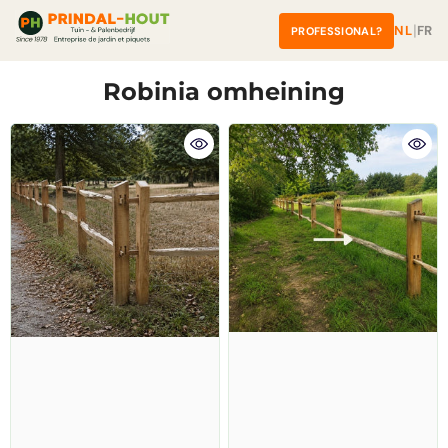
â
Skip to content
|
NL
FR
PROFESSIONAL?
Robinia omheining