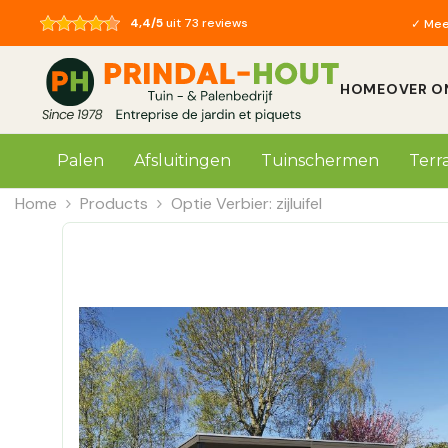
Skip to content
4,4/5
uit 73 reviews
✓ Meer
✓ Nieuwe cat
✓ Meer
HOME
OVER O
Palen
Afsluitingen
Tuinschermen
Terr
Home
Products
Optie Verbier: zijluifel