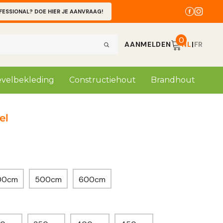
FESSIONAL? DOE HIER JE AANVRAAG!
0
AANMELDEN
NL
|
FR
velbekleding
Constructiehout
Brandhout
el
00cm
500cm
600cm