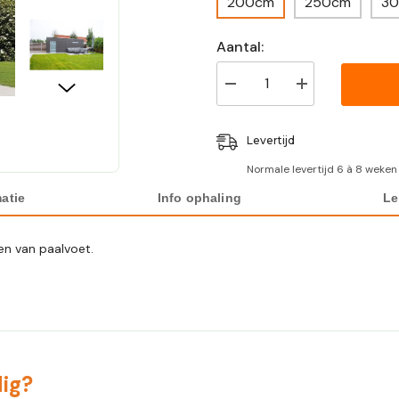
200cm
250cm
3
Aantal:
Verlaag
Verhoog
aantal
aantal
voor
voor
Optie
Optie
Levertijd
Verbier:
Verbier:
zijluifel
zijluifel
Normale levertijd 6 à 8 weken
atie
Info ophaling
Le
en van paalvoet.
ig?