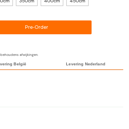
00cm
350cm
400cm
450cm
Pre-Order
 behoudens afwijkingen.
vering België
Levering Nederland