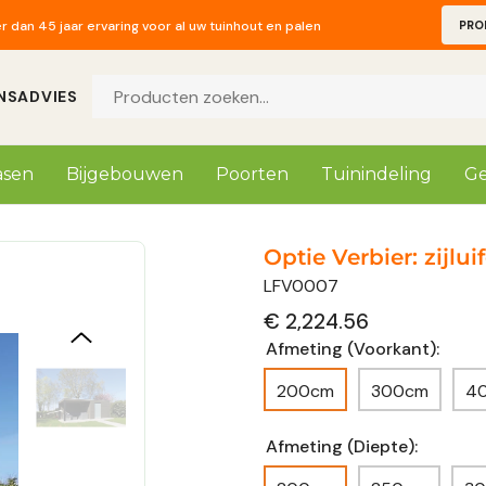
 dan 45 jaar ervaring voor al uw tuinhout en palen
PRO
alogus 2026 beschikbaar! Mail naar info@prindalhout.com
 dan 45 jaar ervaring voor al uw tuinhout en palen
NS
ADVIES
asen
Bijgebouwen
Poorten
Tuinindeling
Ge
Optie Verbier: zijluif
LFV0007
€ 2,224.56
Afmeting (Voorkant):
200cm
300cm
4
Afmeting (Diepte):